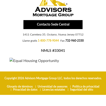
Contacto Sede Central
1411 Carretera 35, Océano, Nueva Jersey 07712
Llame gratis
1-800-778-9044
Fax
732-960-2330
NMLS #33041
Copyright 2026 Advisors Mortgage Group LLC, todos los derechos reservados.
Glosario de términos
Universidad de asesores
Política de privacidad
Privacidad de datos
Licencias estatales
Seguridad del sitio