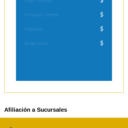
$
Pago Mensual
$
Principal y Interés
$
Impuesto
$
Aseguranza
Afiliación a Sucursales